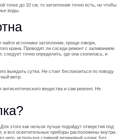
й точке до 10 см, то затопление точно есть, но чтобы
нье воды.
отна
 найти источники затопления, проще говоря,
того крана. Проводят ли соседи ремонт с заливанием
, следует точно определить, где она скопилась, и
его выждать сутки. Не стоит беспокоиться по поводу
тный метр.
 антисептического вещества и сам реагент. Не
лка?
Для этого как нельзя лучше подойдут отверстия под
ет, и все осветительные приборы расположены внутри.
ез него, используя сливной резиновый шланг. Без