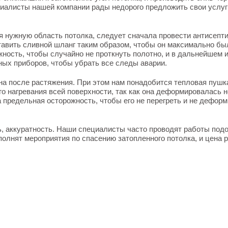
иалисты нашей компании рады недорого предложить свои услуги
я нужную область потолка, следует сначала провести антисепт
ставить сливной шланг таким образом, чтобы он максимально бы
ность, чтобы случайно не проткнуть полотно, и в дальнейшем и
ных приборов, чтобы убрать все следы аварии.
а после растяжения. При этом нам понадобится тепловая пушк
 нагревания всей поверхности, так как она деформировалась не
на предельная осторожность, чтобы его не перегреть и не дефор
ь, аккуратность. Наши специалисты часто проводят работы под
полнят мероприятия по спасению затопленного потолка, и цена 