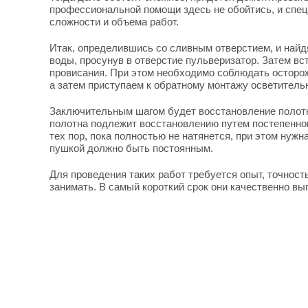
профессиональной помощи здесь не обойтись, и спец
сложности и объема работ.
Итак, определившись со сливным отверстием, и найд
воды, просунув в отверстие пульверизатор. Затем в
провисания. При этом необходимо соблюдать осторож
а затем приступаем к обратному монтажу осветитель
Заключительным шагом будет восстановление полотн
полотна подлежит восстановлению путем постепенного
тех пор, пока полностью не натянется, при этом нуж
пушкой должно быть постоянным.
Для проведения таких работ требуется опыт, точност
занимать. В самый короткий срок они качественно вы