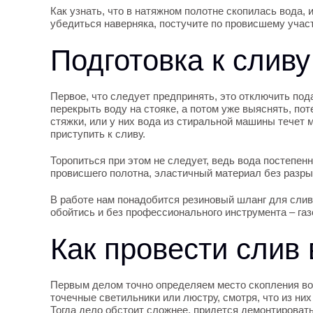
Как узнать, что в натяжном полотне скопилась вода, 
убедиться наверняка, постучите по провисшему учас
Подготовка к сливу
Первое, что следует предпринять, это отключить под
перекрыть воду на стояке, а потом уже выяснять, по
стяжки, или у них вода из стиральной машины течет м
приступить к сливу.
Торопиться при этом не следует, ведь вода постепен
провисшего полотна, эластичный материал без разры
В работе нам понадобится резиновый шланг для слива
обойтись и без профессионального инструмента – газ
Как провести слив
Первым делом точно определяем место скопления вод
точечные светильники или люстру, смотря, что из ни
Тогда дело обстоит сложнее, придется демонтировать