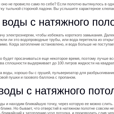
и оно не провисло само по себе? Если полотно вытянулось в одно
тку тыльной стороной ладони. Вы услышите характерное хлюпа
 воды с натяжного пол
ачу электроэнергии, чтобы избежать короткого замыкания. Далее
текли ли это водопроводные трубы, или вода перетекла из откры
имо. Когда затопление остановлено, и вода больше не поступает
но будет просачиваться еще некоторое время, поэтому лучше вс
ва сплошности выдерживает до 100 литров жидкости на квадра
 воды, хорошо бы с грушей, пульверизатор для разбрызгивания
овой пушки и газового баллона с пропаном.
 воды с натяжного пото
ы и находим ближайшую точку, через которую ее можно слить. 
х ближе. Но бывает, что отверстий в натяжном полотне совсем н
 ближайший к затоплению угол потолка, и производить слив чер