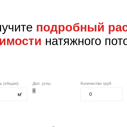
лучите
подробный рас
имости
натяжного пот
ь (общая):
Доп. углы:
Количество труб:
м
2