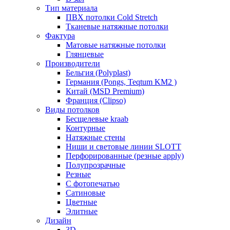
Тип материала
ПВХ потолки Cold Stretch
Тканевые натяжные потолки
Фактура
Матовые натяжные потолки
Глянцевые
Производители
Бельгия (Polyplast)
Германия (Pongs, Teqtum KM2 )
Китай (MSD Premium)
Франция (Clipso)
Виды потолков
Бесщелевые kraab
Контурные
Натяжные стены
Ниши и световые линии SLOTT
Перфорированные (резные apply)
Полупрозрачные
Резные
С фотопечатью
Сатиновые
Цветные
Элитные
Дизайн
3D