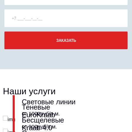
Наши услуги
Световые линии
Теневые
от 1000руб/п.м.
EuroKraab
Бесщелевые
от 900руб/п.м.
Kraab 4.0